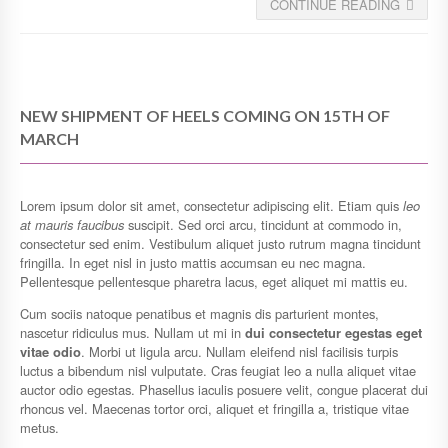
CONTINUE READING
NEW SHIPMENT OF HEELS COMING ON 15TH OF
MARCH
Lorem ipsum dolor sit amet, consectetur adipiscing elit. Etiam quis
leo
at mauris faucibus
suscipit. Sed orci arcu, tincidunt at commodo in,
consectetur sed enim. Vestibulum aliquet justo rutrum magna tincidunt
fringilla. In eget nisl in justo mattis accumsan eu nec magna.
Pellentesque pellentesque pharetra lacus, eget aliquet mi mattis eu.
Cum sociis natoque penatibus et magnis dis parturient montes,
nascetur ridiculus mus. Nullam ut mi in
dui consectetur egestas eget
vitae odio
. Morbi ut ligula arcu. Nullam eleifend nisl facilisis turpis
luctus a bibendum nisl vulputate. Cras feugiat leo a nulla aliquet vitae
auctor odio egestas. Phasellus iaculis posuere velit, congue placerat dui
rhoncus vel. Maecenas tortor orci, aliquet et fringilla a, tristique vitae
metus.