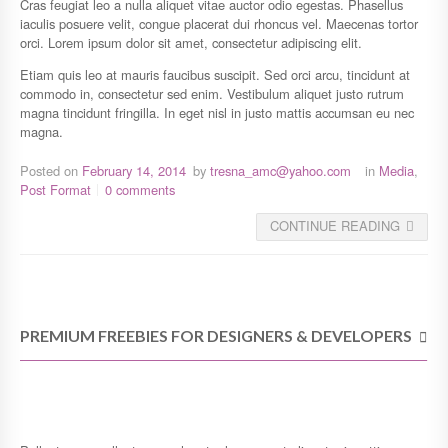
Cras feugiat leo a nulla aliquet vitae auctor odio egestas. Phasellus
iaculis posuere velit, congue placerat dui rhoncus vel. Maecenas tortor
orci. Lorem ipsum dolor sit amet, consectetur adipiscing elit.
Etiam quis leo at mauris faucibus suscipit. Sed orci arcu, tincidunt at
commodo in, consectetur sed enim. Vestibulum aliquet justo rutrum
magna tincidunt fringilla. In eget nisl in justo mattis accumsan eu nec
magna.
Posted on
February 14, 2014
by
tresna_amc@yahoo.com
in
Media
,
Post Format
0 comments
CONTINUE READING
PREMIUM FREEBIES FOR DESIGNERS & DEVELOPERS