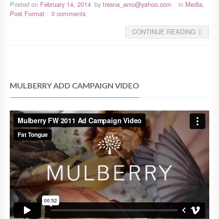
Posted on
February 14, 2014
by
tresna_amc@yahoo.com
in
Media
,
Post Format
0 comments
CONTINUE READING
MULBERRY ADD CAMPAIGN VIDEO