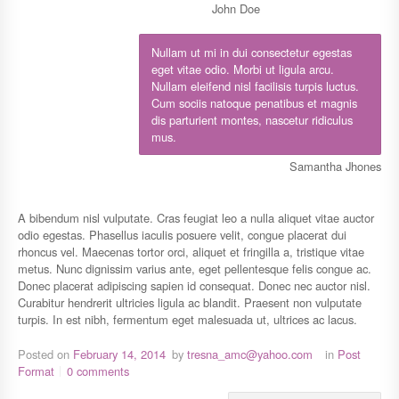
John Doe
Nullam ut mi in dui consectetur egestas
eget vitae odio. Morbi ut ligula arcu.
Nullam eleifend nisl facilisis turpis luctus.
Cum sociis natoque penatibus et magnis
dis parturient montes, nascetur ridiculus
mus.
Samantha Jhones
A bibendum nisl vulputate. Cras feugiat leo a nulla aliquet vitae auctor
odio egestas. Phasellus iaculis posuere velit, congue placerat dui
rhoncus vel. Maecenas tortor orci, aliquet et fringilla a, tristique vitae
metus. Nunc dignissim varius ante, eget pellentesque felis congue ac.
Donec placerat adipiscing sapien id consequat. Donec nec auctor nisl.
Curabitur hendrerit ultricies ligula ac blandit. Praesent non vulputate
turpis. In est nibh, fermentum eget malesuada ut, ultrices ac lacus.
Posted on
February 14, 2014
by
tresna_amc@yahoo.com
in
Post
Format
0 comments