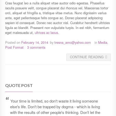
Cras feugiat leo a nulla aliquet vitae auctor odio egestas. Phasellus
iaculis posuere velit, congue placerat dui rhoncus vel. Maecenas tortor
orci, aliquet et fringilla a, tristique vitae metus. Nunc dignissim varius
ante, eget pellentesque felis congue ac. Donec placerat adipiscing
sapien id consequat. Donec nec auctor nisl. Curabitur hendrerit ultricies
ligula ac blandit. Praesent non vulputate turpis. In est nibh, fermentum
eget malesuada ut,
ultrices ac lacus
.
Posted on
February 14, 2014
by
tresna_amc@yahoo.com
in
Media
,
Post Format
3 comments
CONTINUE READING
QUOTE POST
“
Your time is limited, so don't waste it living someone
else's life. Don't be trapped by dogma - which is living
with the results of other people's thinking. Don't let the