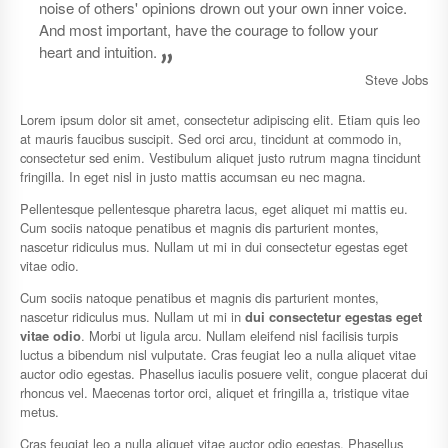
noise of others' opinions drown out your own inner voice.
And most important, have the courage to follow your
heart and intuition.
”
Steve Jobs
Lorem ipsum dolor sit amet, consectetur adipiscing elit. Etiam quis leo
at mauris faucibus suscipit. Sed orci arcu, tincidunt at commodo in,
consectetur sed enim. Vestibulum aliquet justo rutrum magna tincidunt
fringilla. In eget nisl in justo mattis accumsan eu nec magna.
Pellentesque pellentesque pharetra lacus, eget aliquet mi mattis eu.
Cum sociis natoque penatibus et magnis dis parturient montes,
nascetur ridiculus mus. Nullam ut mi in dui consectetur egestas eget
vitae odio.
Cum sociis natoque penatibus et magnis dis parturient montes,
nascetur ridiculus mus. Nullam ut mi in
dui consectetur egestas eget
vitae odio
. Morbi ut ligula arcu. Nullam eleifend nisl facilisis turpis
luctus a bibendum nisl vulputate. Cras feugiat leo a nulla aliquet vitae
auctor odio egestas. Phasellus iaculis posuere velit, congue placerat dui
rhoncus vel. Maecenas tortor orci, aliquet et fringilla a, tristique vitae
metus.
Cras feugiat leo a nulla aliquet vitae auctor odio egestas. Phasellus