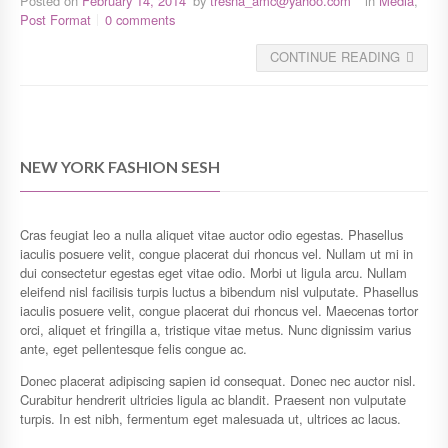
Posted on
February 14, 2014
by
tresna_amc@yahoo.com
in
Media
,
Post Format
0 comments
CONTINUE READING
NEW YORK FASHION SESH
Cras feugiat leo a nulla aliquet vitae auctor odio egestas. Phasellus
iaculis posuere velit, congue placerat dui rhoncus vel. Nullam ut mi in
dui consectetur egestas eget vitae odio. Morbi ut ligula arcu. Nullam
eleifend nisl facilisis turpis luctus a bibendum nisl vulputate. Phasellus
iaculis posuere velit, congue placerat dui rhoncus vel. Maecenas tortor
orci, aliquet et fringilla a, tristique vitae metus. Nunc dignissim varius
ante, eget pellentesque felis congue ac.
Donec placerat adipiscing sapien id consequat. Donec nec auctor nisl.
Curabitur hendrerit ultricies ligula ac blandit. Praesent non vulputate
turpis. In est nibh, fermentum eget malesuada ut, ultrices ac lacus.