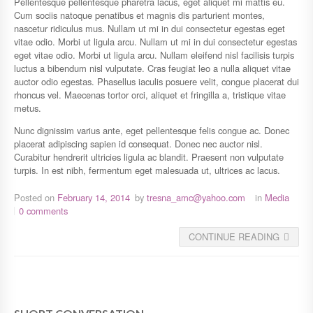
Pellentesque pellentesque pharetra lacus, eget aliquet mi mattis eu.
Cum sociis natoque penatibus et magnis dis parturient montes,
nascetur ridiculus mus. Nullam ut mi in dui consectetur egestas eget
vitae odio. Morbi ut ligula arcu. Nullam ut mi in dui consectetur egestas
eget vitae odio. Morbi ut ligula arcu. Nullam eleifend nisl facilisis turpis
luctus a bibendum nisl vulputate. Cras feugiat leo a nulla aliquet vitae
auctor odio egestas. Phasellus iaculis posuere velit, congue placerat dui
rhoncus vel. Maecenas tortor orci, aliquet et fringilla a, tristique vitae
metus.
Nunc dignissim varius ante, eget pellentesque felis congue ac. Donec
placerat adipiscing sapien id consequat. Donec nec auctor nisl.
Curabitur hendrerit ultricies ligula ac blandit. Praesent non vulputate
turpis. In est nibh, fermentum eget malesuada ut, ultrices ac lacus.
Posted on
February 14, 2014
by
tresna_amc@yahoo.com
in
Media
0 comments
CONTINUE READING