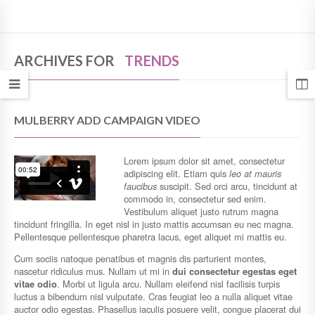
ARCHIVES FOR
TRENDS
MULBERRY ADD CAMPAIGN VIDEO
Lorem ipsum dolor sit amet, consectetur
adipiscing elit. Etiam quis
leo at mauris
faucibus
suscipit. Sed orci arcu, tincidunt at
commodo in, consectetur sed enim.
Vestibulum aliquet justo rutrum magna
tincidunt fringilla. In eget nisl in justo mattis accumsan eu nec magna.
Pellentesque pellentesque pharetra lacus, eget aliquet mi mattis eu.
Cum sociis natoque penatibus et magnis dis parturient montes,
nascetur ridiculus mus. Nullam ut mi in
dui consectetur egestas eget
vitae odio
. Morbi ut ligula arcu. Nullam eleifend nisl facilisis turpis
luctus a bibendum nisl vulputate. Cras feugiat leo a nulla aliquet vitae
auctor odio egestas. Phasellus iaculis posuere velit, congue placerat dui