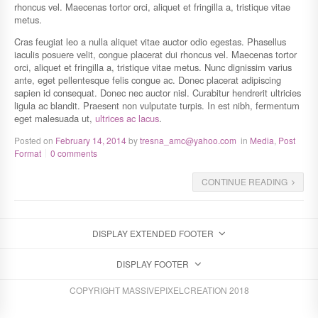
rhoncus vel. Maecenas tortor orci, aliquet et fringilla a, tristique vitae
metus.
Cras feugiat leo a nulla aliquet vitae auctor odio egestas. Phasellus
iaculis posuere velit, congue placerat dui rhoncus vel. Maecenas tortor
orci, aliquet et fringilla a, tristique vitae metus. Nunc dignissim varius
ante, eget pellentesque felis congue ac. Donec placerat adipiscing
sapien id consequat. Donec nec auctor nisl. Curabitur hendrerit ultricies
ligula ac blandit. Praesent non vulputate turpis. In est nibh, fermentum
eget malesuada ut,
ultrices ac lacus
.
Posted on
February 14, 2014
by
tresna_amc@yahoo.com
in
Media
,
Post
Format
0 comments
CONTINUE READING
DISPLAY EXTENDED FOOTER
DISPLAY FOOTER
COPYRIGHT MASSIVEPIXELCREATION 2018